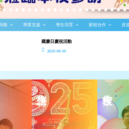
與教
專業支援
學生培育
家校合作
資
國慶日慶祝活動
2025-09-30
領袖訓練
委員名單
自我挑戰
家長學堂
關愛行動
家校通訊