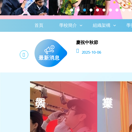
首頁
學校簡介
組織架構
學
動禮
慶祝中秋節
2025-10-06
最新消息
課程概覽
社工組
主體課程
護理組
輔助課程
言語治療