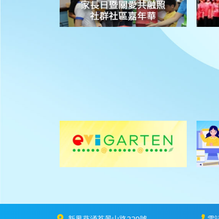
新界葵涌荔景山路220號
電話