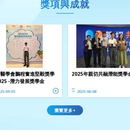
獎項與成就
科醫學會鵬程奮進堅毅獎學
2025年親切共融潛能獎學
025 -潛力發展獎學金
25-09-05
2025-06-08
瀏覽更多+