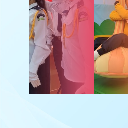
高中課程
職業治療
家課政策
功能性核心學習
改善非華語學生的中文學與教
(Enhanced Chinese
Learning and Teaching for
Non-Chinese Speaking
Students)