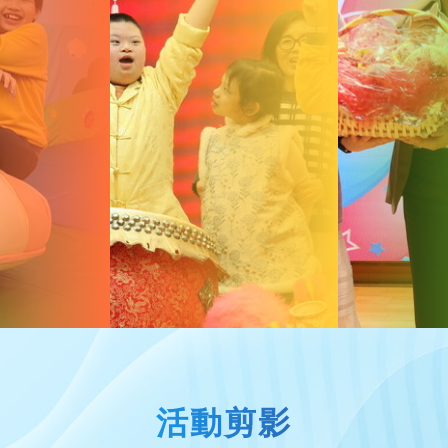
個人成長
家教會快訊
啟發潛能
家長資源中心
家長校董選舉結
活動剪影