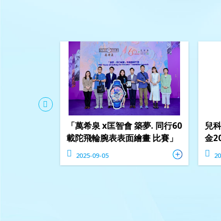
區十大傑出
「萬希泉 x匡智會 築夢. 同行60
兒
載陀飛輪腕表表面繪畫 比賽」
金2
2025-09-05
20