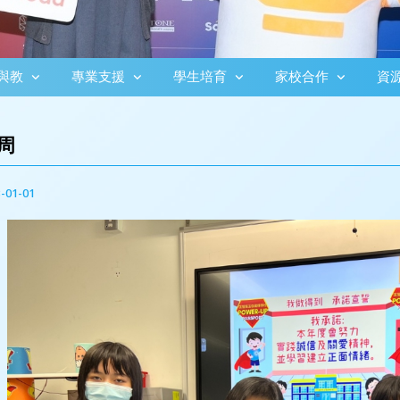
與教
專業支援
學生培育
家校合作
資
周
-01-01