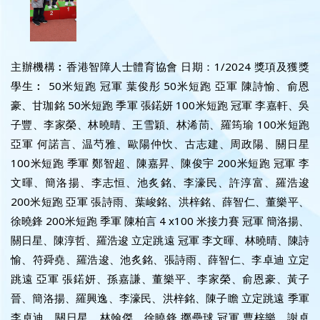
主辦機構︰香港智障人士體育協會 日期：1/2024 獎項及獲獎
學生︰ 50米短跑 冠軍 葉俊彤 50米短跑 亞軍 陳詩愉、俞恩
豪、甘珈銘 50米短跑 季軍 張鍩妍 100米短跑 冠軍 李嘉軒、吳
子豐、李家榮、林曉晴、王雪穎、林浠茼、羅筠瑜 100米短跑
亞軍 何諾言、温芍雅、歐陽仲忺、古志建、周政陽、關日星
100米短跑 季軍 鄭智超、陳嘉昇、陳俊宇 200米短跑 冠軍 李
文暉、簡洛揚、李志恒、池炙銘、李濠民、許淳富、羅浩逡
200米短跑 亞軍 張詩雨、葉峻銘、洪梓銘、薛智仁、董樂平、
徐曉鋒 200米短跑 季軍 陳柏言 4 x100 米接力賽 冠軍 簡洛揚、
關日星、陳淳哲、羅浩逡 立定跳遠 冠軍 李文暉、林曉晴、陳詩
愉、符舜堯、羅浩逡、池炙銘、張詩雨、薛智仁、李卓迪 立定
跳遠 亞軍 張鍩妍、孫嘉謙、董樂平、李家榮、俞恩豪、黃子
晉、簡洛揚、羅興逸、李濠民、洪梓銘、陳子瞻 立定跳遠 季軍
李卓迪、關日星、林翰傑、徐曉鋒 擲壘球 冠軍 曹梓樂、謝卓