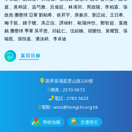
庭、黃梓諾、温芍雅、呂俊廷、林浠茼、周政陽、李柏霖、張
政堯 擲壘球 亞軍 劉柏希、侯昇宇、庾秦洪、劉正絃、王日希、
梅子龍、鍾子聰、馮正信、譚竣軒、歐陽仲忺、鄭智超、葉翹
銘 擲壘球 季軍 吳芊悠、邱鋕仁、伍紹楠、胡樂怡、黃耀賢、張
喻凱、張恒嘉、潘泳錡、李卓迪
返回目錄
新界葵涌荔景山路220號
傳真 : 2370 0672
電話 : 2785 5623
電郵 : wmc@hongchi.org.hk
學校地圖
交通指引