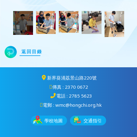
返回目錄
新界葵涌荔景山路220號
傳真 : 2370 0672
電話 : 2785 5623
電郵 : wmc@hongchi.org.hk
學校地圖
交通指引