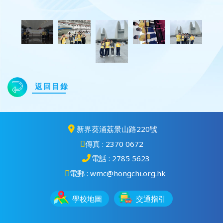
返回目錄
新界葵涌荔景山路220號
傳真 : 2370 0672
電話 : 2785 5623
電郵 : wmc@hongchi.org.hk
學校地圖
交通指引