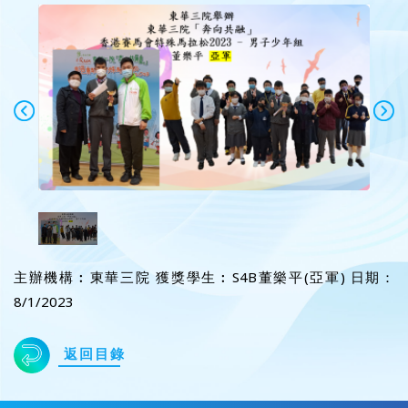
主辦機構︰東華三院 獲獎學生︰S4B董樂平(亞軍) 日期：
8/1/2023
返回目錄