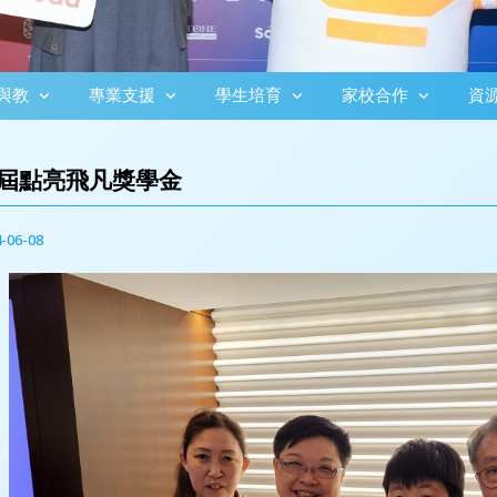
與教
專業支援
學生培育
家校合作
資
屆點亮飛凡獎學金
-06-08