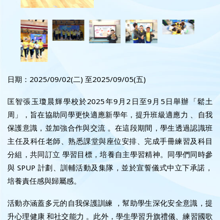
日期：2025/09/02(二) 至2025/09/05(五)
匡智張玉瓊晨輝學校於2025年9月2日至9月5日舉辦「鬆土
周」，旨在協助同學更快適應新學年，提升班級適應力 、自我
保護意識，並加強合作與交流 。在這段期間，學生透過認識班
主任及科任老師、熟悉課堂與座位安排、完成手冊練習及科目
分組，共同訂立 學習目標，培養自主學習精神。同學們同時參
與 SPUP 計劃、訓輔活動及集隊，並於宣誓儀式中立下承諾，
培養責任感與歸屬感。
活動亦涵蓋多元的自我保護訓練 ，幫助學生深化安全意識，提
升心理健康 和社交能力 。此外，學生學習升旗禮儀、練習國歌