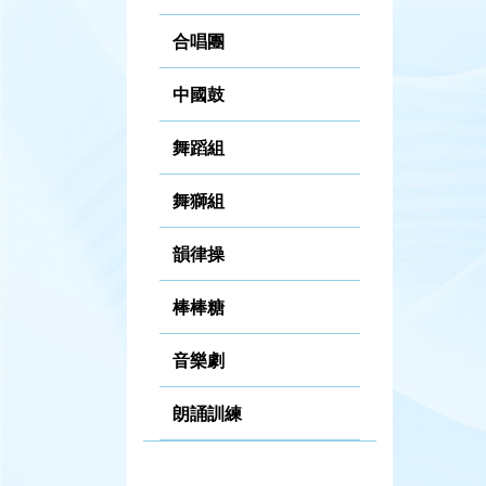
合唱團
中國鼓
舞蹈組
舞獅組
韻律操
棒棒糖
音樂劇
朗誦訓練