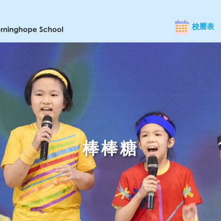
校曆表
棒棒糖