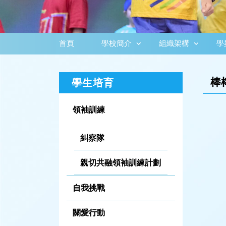
首頁
學校簡介
組織架構
學
棒
學生培育
領袖訓練
糾察隊
親切共融領袖訓練計劃
自我挑戰
關愛行動