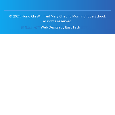
© 2024. Hong Chi Winifred Mary Cheung Morninghope School.
All rights reserved.
網頁設計公司
Web Design
by
East Tech
網站設計