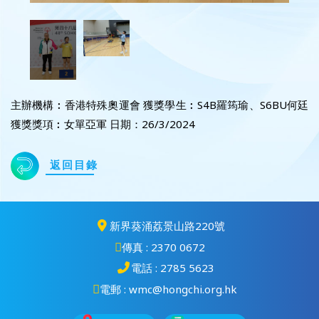
主辦機構︰香港特殊奧運會 獲獎學生︰S4B羅筠瑜、S6BU何廷
獲獎獎項︰女單亞軍 日期：26/3/2024
返回目錄
新界葵涌荔景山路220號
傳真 : 2370 0672
電話 : 2785 5623
電郵 : wmc@hongchi.org.hk