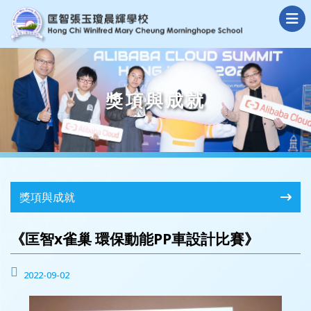
獎項與成就
獎項與成就
《匡智x雀巢 環保動能PP車設計比賽》
2022-09-02