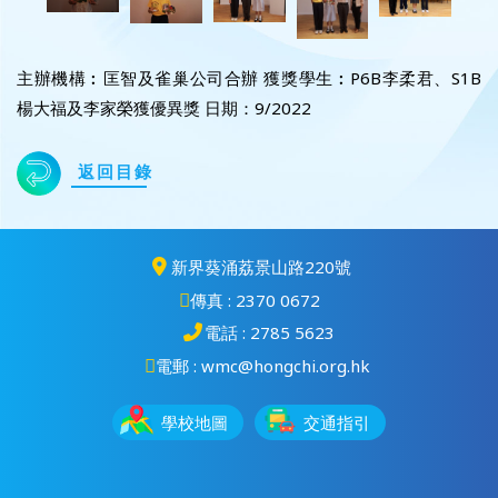
主辦機構︰匡智及雀巢公司合辦 獲獎學生︰P6B李柔君、S1B
楊大福及李家榮獲優異獎 日期：9/2022
返回目錄
新界葵涌荔景山路220號
傳真 : 2370 0672
電話 : 2785 5623
電郵 : wmc@hongchi.org.hk
學校地圖
交通指引