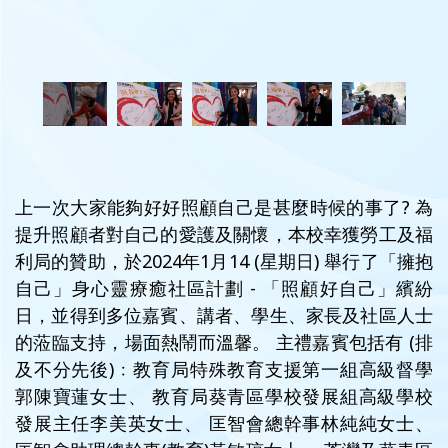
上一次大家能夠好好照顧自己是甚麼時候的事了? 為
提升照顧者對自己的愛護及關懷，本校幸獲勞工及福
利局的贊助，於2024年1月14 (星期日) 舉行了「擁抱
自己」身心靈療癒社區計劃 - 「照顧好自己」繽紛
日，並得到多位嘉賓、講者、學生、家長及社區人士
的蒞臨支持，場面熱鬧而溫馨。 主禮嘉賓包括有 (排
及不分先後)﹕教育局特殊教育支援第一組高級督學
郭陳寶蓮女士、 教育局葵青區學校發展組高級學校
發展主任李美英女士、 匡智會總幹事林純純女士、