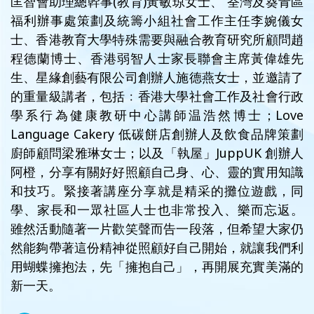
匡智會助理總幹事(教育)黃敏琼女士、 荃灣及葵青區
福利辦事處策劃及統籌小組社會工作主任李婉儀女
士、香港教育大學特殊需要與融合教育研究所顧問趙
程德蘭博士、香港弱智人士家長聯會主席黃偉雄先
生、星緣創藝有限公司創辦人施德燕女士，並邀請了
的重量級講者，包括﹕香港大學社會工作及社會行政
學系行為健康教研中心講師温浩然博士；Love
Language Cakery 低碳餅店創辦人及飲食品牌策劃
廚師顧問梁雅琳女士；以及「執屋」JuppUK 創辦人
阿橙，分享有關好好照顧自己身、心、靈的實用知識
和技巧。緊接著講座分享就是精采的攤位遊戲，同
學、家長和一眾社區人士也非常投入、樂而忘返。
雖然活動隨著一片歡笑聲而告一段落，但希望大家仍
然能夠帶著這份精神從照顧好自己開始，就讓我們利
用蝴蝶擁抱法，先「擁抱自己」，再開展充實美滿的
新一天。