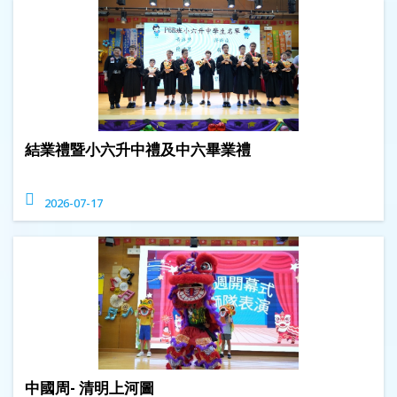
結業禮暨小六升中禮及中六畢業禮
2026-07-17
中國周- 清明上河圖