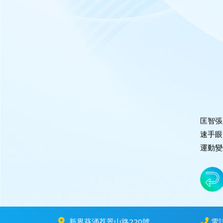
匡智張
速手眼
運動變
新界葵涌荔景山路220號
電話