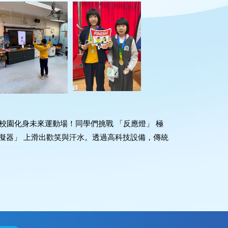
校園化身未來運動場！同學們挑戰 「反應燈」 極
模擬器」 上滑出歡笑與汗水。透過高科技設備，傳統