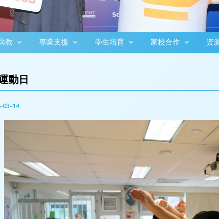
與教
專業支援
學生培育
家校合作
資
運動日
-03-14