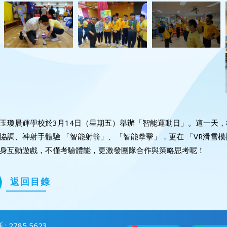
玉瓊晨輝學校於3月14日（星期五）舉辦「智能運動日」。這一天，
協調、神射手體驗 「智能射箭」、「智能拳擊」，更在 「VR滑雪
身互動遊戲，不僅考驗體能，更激發團隊合作與策略思考呢！
返回目錄
 : 2785 5623