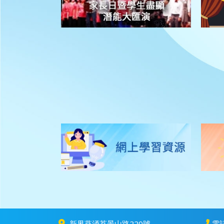
新界葵涌荔景山路220號
電話