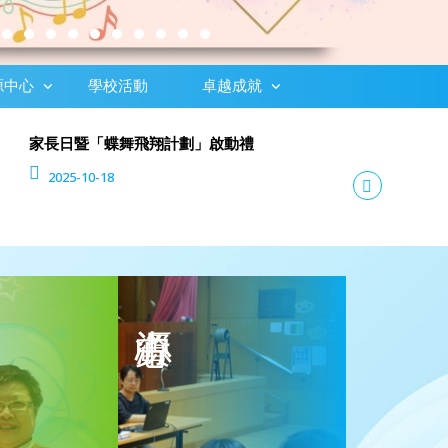
源中心
學校活動
卓越成就
家長日暨「蝶舞飛翔計劃」啟動禮
2025-10-18
最新消息
資源中心
小幼苗計劃
優質教育基金主題網絡計劃