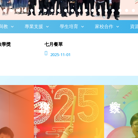
與教
專業支援
學生培育
家校合作
資
教學獎
七月餐單
2025-11-01
領袖訓練
委員名單
自我挑戰
家長學堂
關愛行動
家校通訊