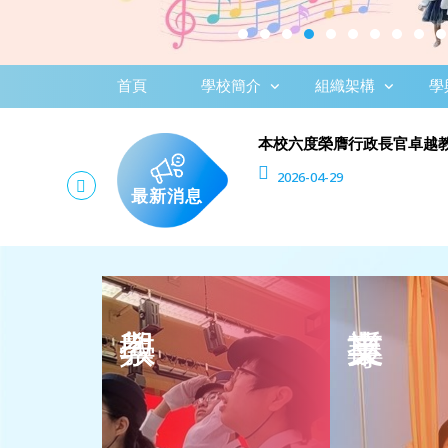
首頁
學校簡介
組織架構
學
本校六度榮膺行政長官卓越
2026-04-29
最新消息
課程概覽
社工組
主體課程
護理組
輔助課程
言語治療