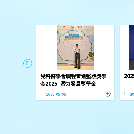
夢. 同行60
兒科醫學會鵬程奮進堅毅獎學
20
畫 比賽」
金2025 -潛力發展獎學金
2025-09-05
20