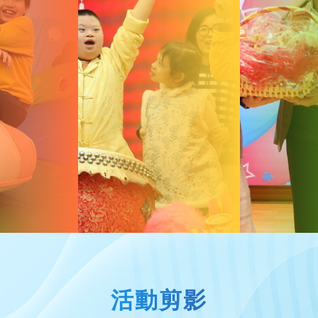
個人成長
家教會快訊
啟發潛能
家長資源中心
家長校董選舉結
活動剪影