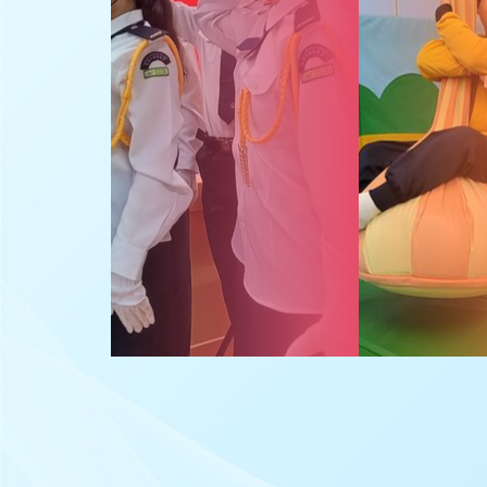
高中課程
職業治療
家課政策
功能性核心學習
改善非華語學生的中文學與教
(Enhanced Chinese
Learning and Teaching for
Non-Chinese Speaking
Students)