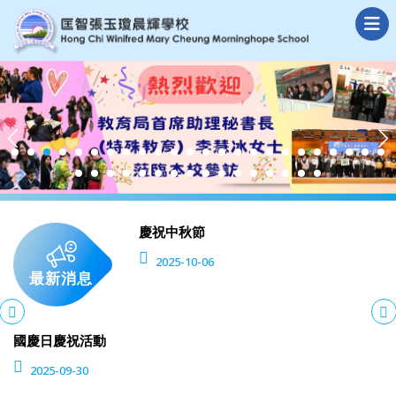
中秋節
本校六
25-10-06
2026-
最新消息
七月餐單
2025-11-01
家長日暨「蝶舞飛翔計劃」啟