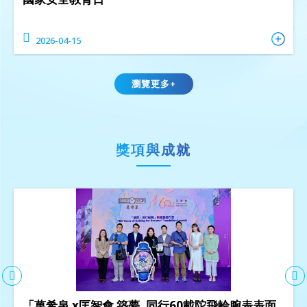
2026-04-15
瀏覽更多+
獎項與成就
「萬希泉 x匡智會 築夢. 同行60載陀飛輪腕表表面