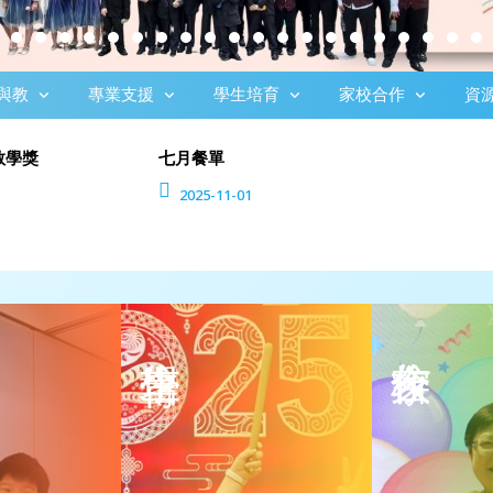
與教
專業支援
學生培育
家校合作
資
教學獎
七月餐單
2025-11-01
領袖訓練
委員名單
自我挑戰
家長學堂
關愛行動
家校通訊