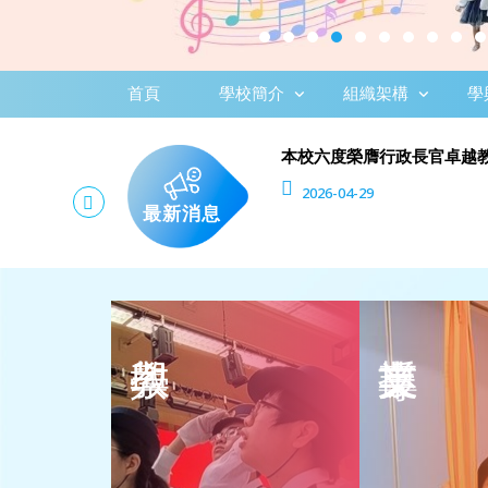
首頁
學校簡介
組織架構
學
本校六度榮膺行政長官卓越
2026-04-29
最新消息
課程概覽
社工組
主體課程
護理組
輔助課程
言語治療