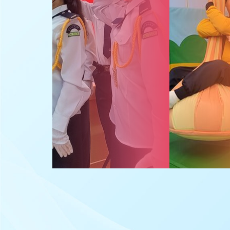
高中課程
職業治療
家課政策
功能性核心學習
改善非華語學生的中文學與教
(Enhanced Chinese
Learning and Teaching for
Non-Chinese Speaking
Students)