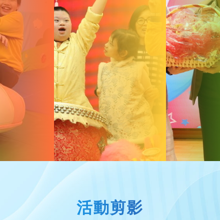
個人成長
家教會快訊
啟發潛能
家長資源中心
家長校董選舉結
活動剪影