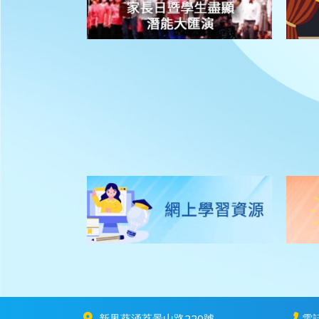
新界葵涌荔景山路220號
電話