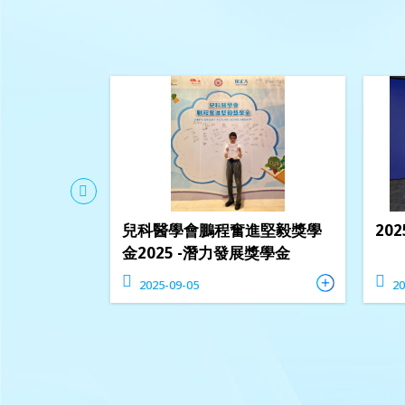
夢. 同行60
兒科醫學會鵬程奮進堅毅獎學
20
畫 比賽」
金2025 -潛力發展獎學金
2025-09-05
20