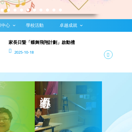
源中心
學校活動
卓越成就
家長日暨「蝶舞飛翔計劃」啟動禮
2025-10-18
最新消息
資源中心
小幼苗計劃
優質教育基金主題網絡計劃