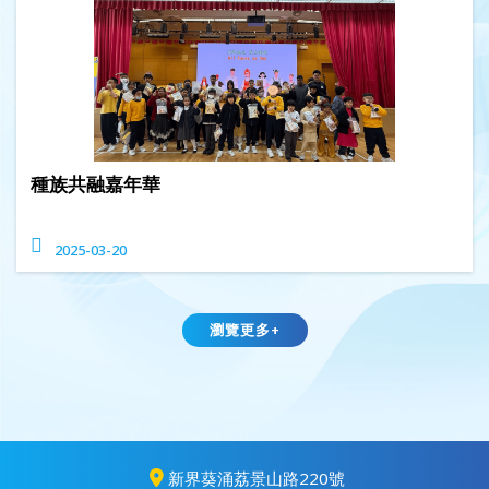
種族共融嘉年華
2025-03-20
瀏覽更多+
新界葵涌荔景山路220號