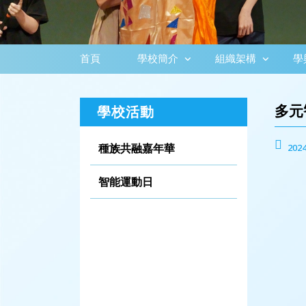
首頁
學校簡介
組織架構
學
多元
學校活動
種族共融嘉年華
2024
智能運動日