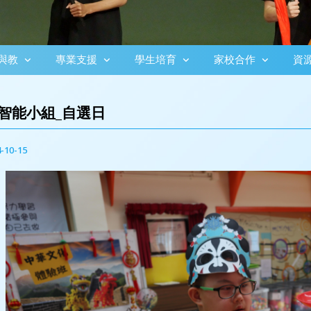
與教
專業支援
學生培育
家校合作
資
智能小組_自選日
-10-15