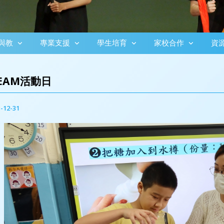
與教
專業支援
學生培育
家校合作
資
REAM活動日
-12-31