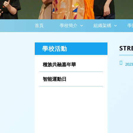
首頁
學校簡介
組織架構
學
ST
學校活動
種族共融嘉年華
2023
智能運動日