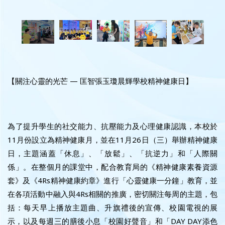
【關注心靈的光芒 — 匡智張玉瓊晨輝學校精神健康日】
為了提升學生的社交能力、抗壓能力及心理健康認識，本校於
11月份設立為精神健康月，並在11月26日（三）舉辦精神健康
日，主題涵蓋「休息」、「放鬆」、「抗逆力」和「人際關
係」。在整個月的課堂中，配合教育局的《精神健康素養資源
套》及《4Rs精神健康約章》進行「心靈健康一分鐘」教育，並
在各項活動中融入與4Rs相關的推廣，密切關注每周的主題，包
括：每天早上播放主題曲、升旗禮後的宣傳、校園電視的展
示，以及每週三的膳後小息「校園好聲音」和「DAY DAY添色