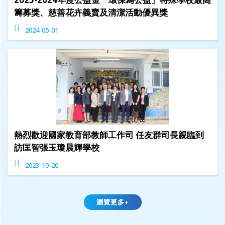
籌募獎、慈善花卉義賣及清潔活動優異獎
2024-05-01
熱烈歡迎國家教育部教師工作司 任友群司長親臨到
訪匡智張玉瓊晨輝學校
2023-10-20
瀏覽更多+