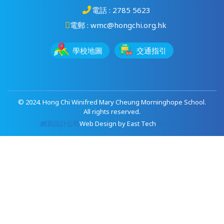
電話 : 2785 5623
電郵 : wmc@hongchi.org.hk
學校地圖
交通指引
© 2024. Hong Chi Winifred Mary Cheung Morninghope School.
All rights reserved.
網頁設計公司
Web Design
by
East Tech
網站設計