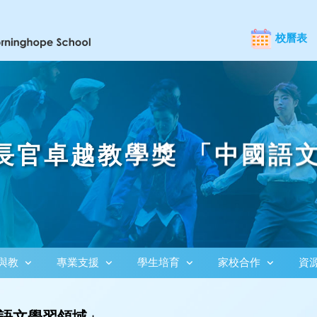
校曆表
行政長官卓越教學獎 「中國語
與教
專業支援
學生培育
家校合作
資
國語文學習領域」