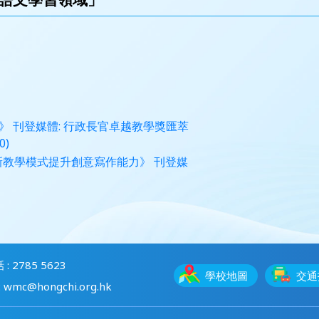
 刊登媒體: 行政長官卓越教學獎匯萃
0)
設計嶄新教學模式提升創意寫作能力》 刊登媒
 : 2785 5623
學校地圖
交通
 wmc@hongchi.org.hk