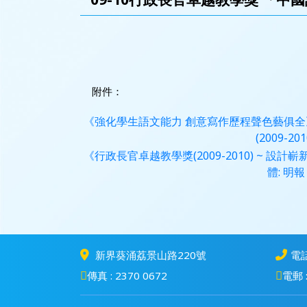
附件：
《強化學生語文能力 創意寫作歷程聲色藝俱全》
(2009-201
《行政長官卓越教學獎(2009-2010) ~ 
體: 明報
新界葵涌荔景山路220號
電話
傳真 : 2370 0672
電郵 :