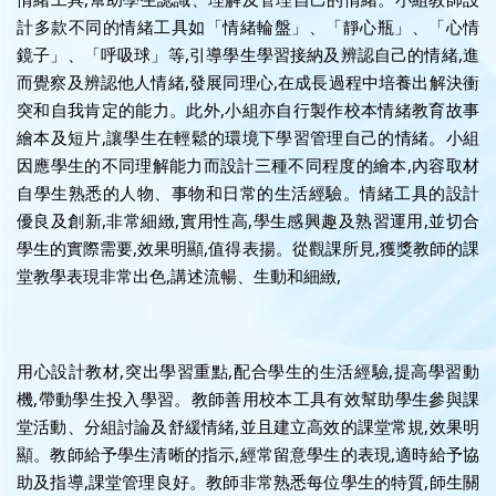
計多款不同的情緒工具如「情緒輪盤」、「靜心瓶」、「心情
鏡子」、「呼吸球」等,引導學生學習接納及辨認自己的情緒,進
而覺察及辨認他人情緒,發展同理心,在成長過程中培養出解決衝
突和自我肯定的能力。此外,小組亦自行製作校本情緒教育故事
繪本及短片,讓學生在輕鬆的環境下學習管理自己的情緒。小組
因應學生的不同理解能力而設計三種不同程度的繪本,內容取材
自學生熟悉的人物、事物和日常的生活經驗。情緒工具的設計
優良及創新,非常細緻,實用性高,學生感興趣及熟習運用,並切合
學生的實際需要,效果明顯,值得表揚。從觀課所見,獲獎教師的課
堂教學表現非常出色,講述流暢、生動和細緻,
用心設計教材,突出學習重點,配合學生的生活經驗,提高學習動
機,帶動學生投入學習。教師善用校本工具有效幫助學生參與課
堂活動、分組討論及舒緩情緒,並且建立高效的課堂常規,效果明
顯。教師給予學生清晰的指示,經常留意學生的表現,適時給予協
助及指導,課堂管理良好。教師非常熟悉每位學生的特質,師生關