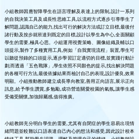
小組教師因應智障學生在語言理解及表達上的限制,設計一系列
的自我決策工具及成長性思維工具,以流程方式逐步引導學生了
解問題,認識自己的能力,找出可行的解決方法或訂立目標,最後付
諸行動及按步就班達到既定的目標,設計以學生為中心,全面關顧
學生的需要,極具心思。小組運用視覺策略、圖像組織及輔以口
頭提示,製作了多種實用工具,例如「自我實現流程」裝置,學生可
以聽從預錄的口頭提示,逐步學習訂定適切的目標,並實踐行動計
劃;而透過「五色戰隊」,學生依照不同顏色的提示,找出解決問題
的各種可行方法,最後依據結果而檢討自己的表現,設計優良,效果
明顯。小組推動教師建立成長導向教室,善用正向語言,展示正向
訊息,給予學生讚賞,多勉勵,成功營造關愛校園的氣氛,讓學生感
受備受關懷,加強歸屬感,值得推廣。
小組教師充分明白學生的需要,尤其有自閉症的學生容易出現情
緒問題並較難以口語表達自己內心的想法和感受,因此設計校本
情緒工具,幫助學生認識、理解及管理自己的情緒。小組教師設