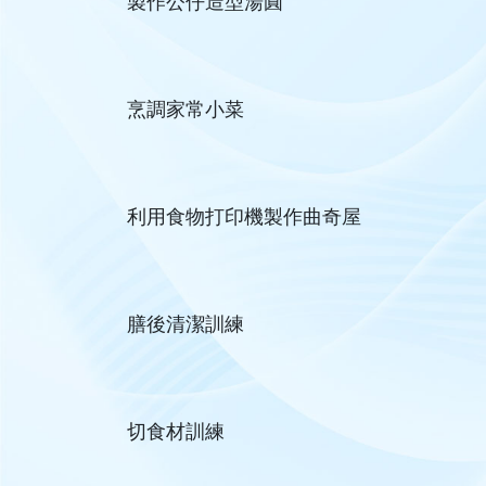
製作公仔造型湯圓
烹調家常小菜
利用食物打印機製作曲奇屋
膳後清潔訓練
切食材訓練