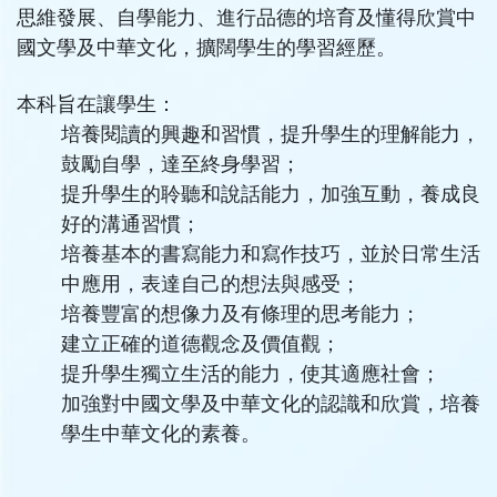
思維發展、自學能力、進行品德的培育及懂得欣賞中
國文學及中華文化，擴闊學生的學習經歷。
本科旨在讓學生：
培養閱讀的興趣和習慣，提升學生的理解能力，
鼓勵自學，達至終身學習；
提升學生的聆聽和說話能力，加強互動，養成良
好的溝通習慣；
培養基本的書寫能力和寫作技巧，並於日常生活
中應用，表達自己的想法與感受；
培養豐富的想像力及有條理的思考能力；
建立正確的道德觀念及價值觀；
提升學生獨立生活的能力，使其適應社會；
加強對中國文學及中華文化的認識和欣賞，培養
學生中華文化的素養。