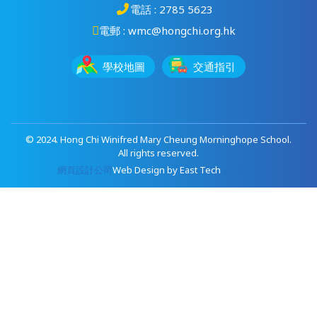
電話 : 2785 5623
電郵 : wmc@hongchi.org.hk
學校地圖
交通指引
© 2024. Hong Chi Winifred Mary Cheung Morninghope School.
All rights reserved.
網頁設計公司
Web Design
by
East Tech
網站設計