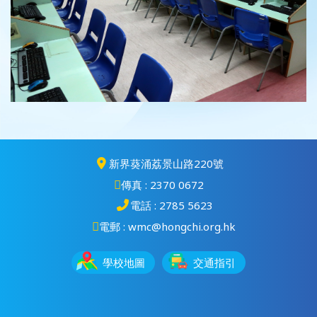
新界葵涌荔景山路220號
傳真 : 2370 0672
電話 : 2785 5623
電郵 : wmc@hongchi.org.hk
學校地圖
交通指引