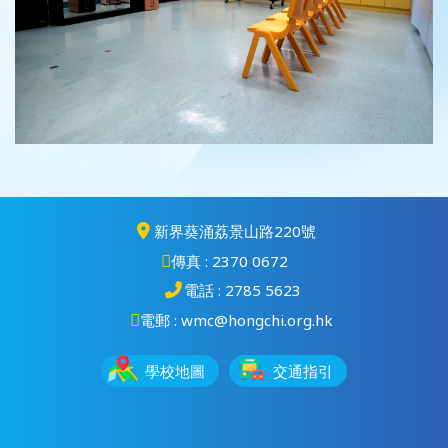
新界葵涌荔景山路220號
傳真 : 2370 0672
電話 : 2785 5623
電郵 : wmc@hongchi.org.hk
學校地圖
交通指引