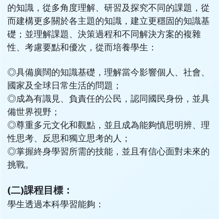
的知識，從多角度理解、研習及探究不同的課題，從
而建構更多關於各主題的知識，建立更穩固的知識基
礎；並理解課題、決策過程和不同解決方案的複雜
性、考慮要點和優次，從而培養學生：
◎具備廣闊的知識基礎，理解當今影響個人、社會、
國家及全球日常生活的問題；
◎
成為有識見、負責任的公民，認同國民身份，並具
備世界視野；
◎
尊重多元文化和觀點，並且成為能夠慎思明辨、理
性思考、反思和獨立思考的人；
◎
掌握終身學習所需的技能，並且有信心面對未來的
挑戰。
(二)課程目標：
學生透過本科學習能夠：