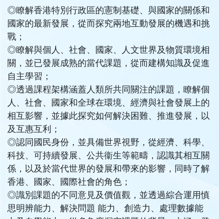
◎
瞭解香港特別行政區的憲制基礎、與國家的關係和
國家的最新發展，從而探究兩地互動發展的機遇和挑
戰；
◎
瞭解與個人、社會、國家、人文世界及物質環境相
關，並已發展成熟的當代課題，從而建構知識及促進
自主學習；
◎
透過課程架構涵蓋人類所共同關注的課題，瞭解個
人、社會、國家和全球在環境、經濟與社會發展上的
相互影響，並據此探究如何解決困難、推進發展，以
及互惠互利；
◎
認同國民身份，並具備世界視野，從經濟、科學、
科技、可持續發展、公共衞生等範疇，認識其相互關
係，以及於當代世界的發展和帶來的影響，同時了解
香港、國家、國際社會的角色；
◎
識別課題的不同意見及價值觀，並透過綜合運用慎
思明辨能力、解決問題 能力、創造力、處理數據能