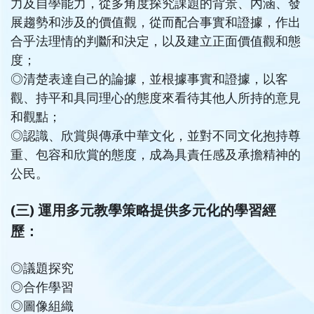
力及自學能力，從多角度探究課題的背景、內涵、發
展趨勢和涉及的價值觀，從而配合事實和證據，作出
合乎法理情的判斷和決定，以及建立正面價值觀和態
度；
◎
清楚表達自己的論據，並根據事實和證據，以客
觀、持平和具同理心的態度來看待其他人所持的意見
和觀點；
◎
認識、欣賞與傳承中華文化，並對不同文化抱持尊
重、包容和欣賞的態度，成為具責任感及承擔精神的
公民。
(三) 運用多元教學策略提供多元化的學習經
歷：
◎
議題探究
◎
合作學習
◎
圖像組織