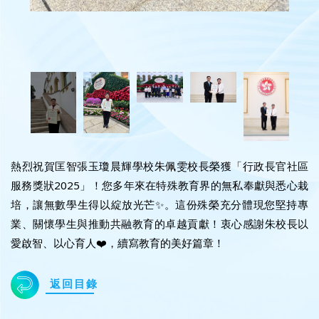
熱烈祝賀匡智張玉瓊晨輝學校朱佩雯校長榮獲「行政長官社區
服務獎狀2025」！您多年來在特殊教育界的無私奉獻與悉心栽
培，讓無數學生得以綻放光芒✨。這份殊榮充分體現您堅持專
業、關懷學生與推動共融教育的卓越貢獻！衷心感謝朱校長以
愛啟智、以心育人❤️，續寫教育的美好篇章！
返回目錄