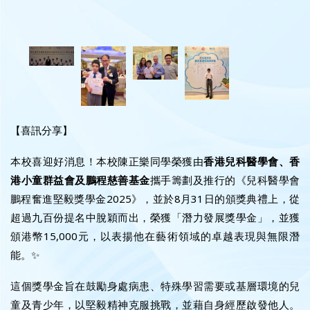
【喜訊分享】
本校喜迎好消息！本校陳正樂同學榮獲由
香港兒科醫學會、香
港小童群益會及鵬程慈善基金
攜手籌劃及推行的《兒科醫學會
鵬程奮進堅毅獎學金2025》，並於8月31日的頒獎典禮上，從
超過九百份提名中脫穎而出，榮獲「潛力發展獎學金」，並獲
頒港幣15,000元，以表揚他在藝術領域的卓越表現與無限潛
能。✨
這個獎學金旨在鼓勵身處病患、特殊學習需要或基層環境的兒
童及青少年，以堅毅精神克服挑戰，並藉自身經歷啟發他人。