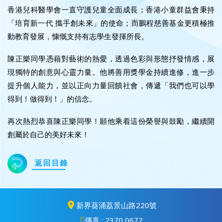
香港兒科醫學會一直守護兒童全面成長；香港小童群益會秉持
「培育新一代 攜手創未來」的使命；而鵬程慈善基金更積極推
動教育發展，慷慨支持有志學生發揮所長。
陳正樂同學憑藉對藝術的熱愛，透過色彩與形態抒發情感，展
現獨特的創意與心靈力量。他將善用獎學金持續進修，進一步
提升個人能力，並以正向力量回饋社會，傳遞「我們也可以學
得到！做得到！」的信念。
再次熱烈恭喜陳正樂同學！願他乘着這份榮譽與鼓勵，繼續開
創屬於自己的美好未來！
返回目錄
新界葵涌荔景山路220號
傳真 : 2370 0672