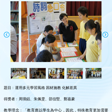
題目﹕運用多元學習風格 因材施教 化解差異
得獎者﹕周璜錩、朱佩雯、邵信堅、鄭嘉豪
教學理念﹕「教育應以學生為中心，因此，特殊教育更加需要