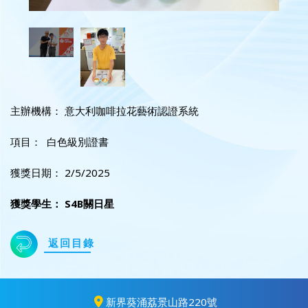
主辦機構： 意大利咖啡拉花藝術認證系統
項目： 白色級別證書
獲獎日期： 2/5/2025
獲獎學生： S4B關日星
返回目錄
新界葵涌荔景山路220號