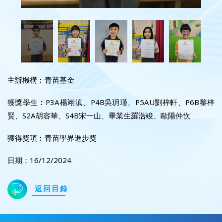
主辦機構︰青苗基金
獲獎學生︰P3A楊翊滇、P4B吳玥瑾、P5AU劉梓軒、P6B黎梓
賢、S2A胡容華、S4B宋一山、畢業生羅浩竣、歐陽仲忺
獲得獎項︰青苗學界進步獎
日期：16/12/2024
返回目錄