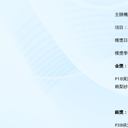
主辦機
項目：
獲獎日期
獲獎學
金獎：
P1B
賴梨紗
銀獎：
P3B