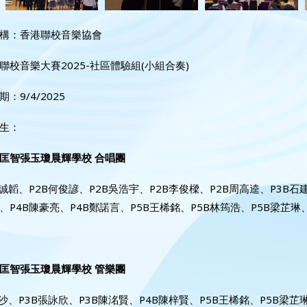
構：香港聯校音樂協會
聯校音樂大賽2025-社區體驗組(小組合奏)
：9/4/2025
生：
匡智張玉瓊晨輝學校 合唱團
黃誠韜、P2B何俊諺、P2B吳浩宇、P2B李俊樑、P2B周高逵、P3B石
、P4B陳豪亮、P4B鄭諾言、P5B王桸銘、P5B林筠浩、P5B梁芷琳
匡智張玉瓊晨輝學校 管樂團
依沙、P3B張詠欣、P3B陳洺賢、P4B陳梓賢、P5B王桸銘、P5B梁芷