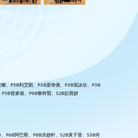
建權、P3B利艾朗、P3B梁倚僑、P3B張詠欣、P3B
、P5B曾家俊、P6B黎梓賢、S2B彭寶妍
琳、P6B阿巴斯、P6B洪啟軒、S2B黃子晉、S3B何