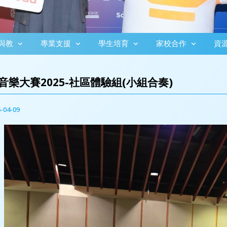
與教
專業支援
學生培育
家校合作
資
音樂大賽2025-社區體驗組(小組合奏)
-04-09