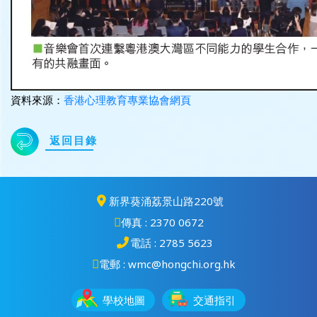
資料來源：
香港心理教育專業協會網頁
返回目錄
新界葵涌荔景山路220號
傳真 : 2370 0672
電話 : 2785 5623
電郵 : wmc@hongchi.org.hk
學校地圖
交通指引