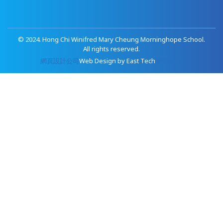
© 2024. Hong Chi Winifred Mary Cheung Morninghope School.
All rights reserved.
網頁設計公司
Web Design
by
East Tech
網站設計