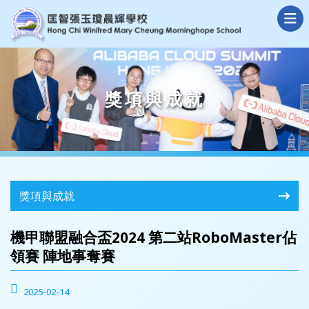
獎項與成就
獎項與成就
機甲聯盟融合盃2024 第二站RoboMaster佔
領賽 陣地事奪賽
2025-02-14