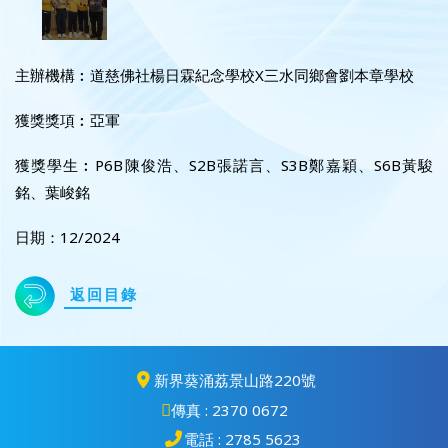
主辦機構︰道慈佛社楊日霖紀念學校X三水同鄉會劉本章學校
獲獎獎項︰亞軍
獲獎學生︰P6B陳俊浩、S2B張諾言、S3B鄭嘉穎、S6B黃駿
銘、葉峻銘
日期：12/2024
返回目錄
新界葵涌荔景山路220號
傳真 : 2370 0672
電話 : 2785 5623