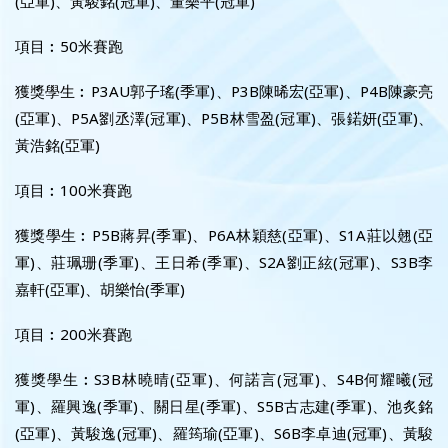
(亞軍)、黃駿銘(冠軍)、董樂平(冠軍)
項目︰50米賽跑
獲獎學生︰P3AU郭子瑤(季軍)、P3B陳晞宏(亞軍)、P4B陳豪亮
(亞軍)、P5A劉丞澤(冠軍)、P5B林雪盈(冠軍)、張鍩妍(亞軍)、
黃浩銘(亞軍)
項目︰100米賽跑
獲獎學生︰P5B蔣昇(季軍)、P6A林穎慈(亞軍)、S1A莊以翹(亞
軍)、莊珮珊(季軍)、王日希(季軍)、S2A劉正絃(冠軍)、S3B李
嘉軒(亞軍)、胡樂怡(季軍)
項目︰200米賽跑
獲獎學生︰S3B林曉晴(亞軍)、何諾言(冠軍)、S4B何耀曦(冠
軍)、羅興逸(季軍)、關日星(季軍)、S5B古志建(季軍)、池炙銘
(亞軍)、黃駿逸(冠軍)、羅筠瑜(亞軍)、S6B李卓迪(冠軍)、黃駿