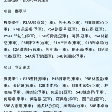
項目︰擲壘球
獲獎學生︰P3AU侯宣如(亞軍)、郭子瑤(亞軍)、P3B陳晞宏(亞
軍)、P4B馮諾晞(季軍)、P5A劉丞澤(亞軍)、蔡鈺霖(亞軍)、
P5AU邱鋕仁(季軍)、P5B符舜堯(冠軍)、蔣昇(冠軍)、P6A林穎
慈(季軍)、P6B陳立天(冠軍)、S1A王日希(季軍)、S1B謝卓庭(冠
軍)、S2A洪志軒(冠軍)、郭奕康(亞軍)、劉正絃(季軍)、S3A温
芍雅(亞軍)、S4A吳子豐(亞軍)、S4B黃穎婷(季軍)
項目︰立定跳遠
獲獎學生︰P3B曹軒(季軍)、P4B陳豪亮(季軍)、P5B林雪盈(季
軍)、張鍩妍(冠軍)、S2B李柔君(亞軍)、S3B李家榮(亞軍)、林
曉晴(季軍)、胡樂怡(季軍)、何諾言(亞軍)、S4B陳嘉昇(季軍)、
何耀曦(季軍)、簡洛揚(冠軍)、羅興逸(季軍)、關日星(亞軍)、
S5B古志建(季軍)、池炙銘(冠軍)、羅筠瑜(冠軍)、S6B李卓迪