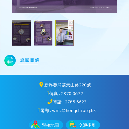
返回目錄
新界葵涌荔景山路220號
傳真 : 2370 0672
電話 : 2785 5623
電郵 : wmc@hongchi.org.hk
學校地圖
交通指引