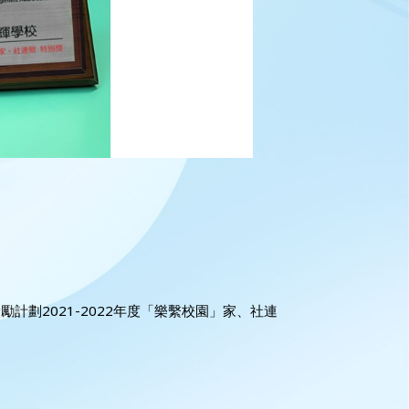
劃2021-2022年度「樂繫校園」家、社連