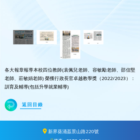
各大報章報導本校四位教師(袁佩兒老師、容敏勵老師、邵信堅
老師、莊敏娟老師) 榮獲行政長官卓越教學獎（2022/2023）：
訓育及輔導(包括升學就業輔導)
返回目錄
新界葵涌荔景山路220號