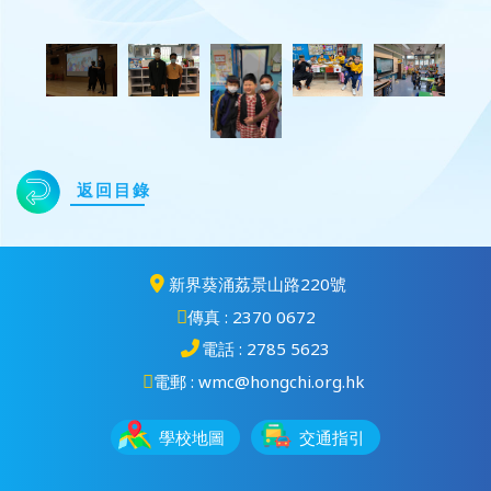
返回目錄
新界葵涌荔景山路220號
傳真 : 2370 0672
電話 : 2785 5623
電郵 : wmc@hongchi.org.hk
學校地圖
交通指引