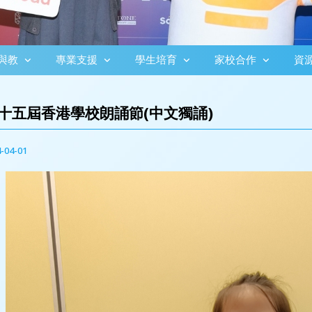
與教
專業支援
學生培育
家校合作
資
十五屆香港學校朗誦節(中文獨誦)
-04-01