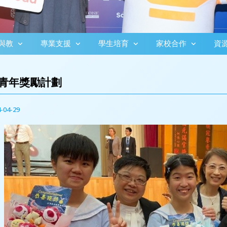
與教
專業支援
學生培育
家校合作
資
青年獎勵計劃
-04-29