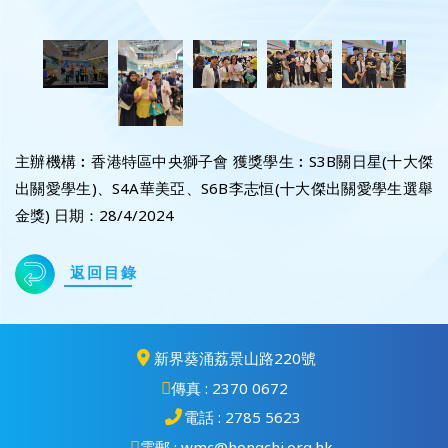
主辦機構︰香港特區中央獅子會 獲獎學生︰S3B關日星(十大傑
出關愛學生)、S4A華美亞、S6B李志恒(十大傑出關愛學生選舉
金獎) 日期：28/4/2024
返回目錄
新界葵涌荔景山路220號
傳真 : 2370 0672
電話 : 2785 5623
電郵 : wmc@hongchi.org.hk